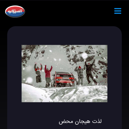
لذت هیجان محض